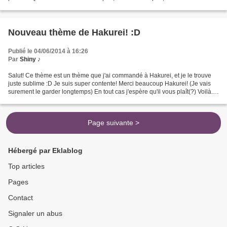
une très bonne année donc...
Nouveau thème de Hakurei! :D
Publié le 04/06/2014 à 16:26
Par
Shiny ♪
Salut! Ce thème est un thème que j'ai commandé à Hakurei, et je le trouve
juste sublime :D Je suis super contente! Merci beaucoup Hakurei! (Je vais
surement le garder longtemps) En tout cas j'espère qu'il vous plaît(?) Voilà...
encore merci :D Profil...
Page suivante >
Hébergé par Eklablog
Top articles
Pages
Contact
Signaler un abus