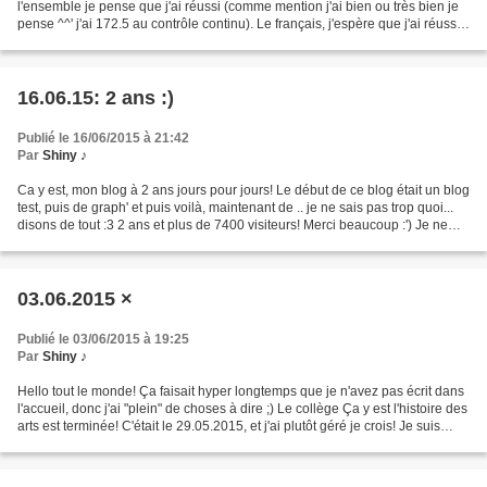
l'ensemble je pense que j'ai réussi (comme mention j'ai bien ou très bien je
pense ^^' j'ai 172.5 au contrôle continu). Le français, j'espère que j'ai réussi
mais je pense :) j'ai...
16.06.15: 2 ans :)
Publié le 16/06/2015 à 21:42
Par
Shiny ♪
Ca y est, mon blog à 2 ans jours pour jours! Le début de ce blog était un blog
test, puis de graph' et puis voilà, maintenant de .. je ne sais pas trop quoi...
disons de tout :3 2 ans et plus de 7400 visiteurs! Merci beaucoup :') Je ne
sais pas s' il...
03.06.2015 ×
Publié le 03/06/2015 à 19:25
Par
Shiny ♪
Hello tout le monde! Ça faisait hyper longtemps que je n'avez pas écrit dans
l'accueil, donc j'ai "plein" de choses à dire ;) Le collège Ça y est l'histoire des
arts est terminée! C'était le 29.05.2015, et j'ai plutôt géré je crois! Je suis
tombée sur...