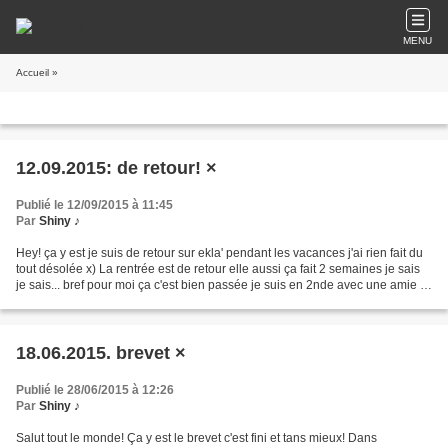
MENU
Accueil
»
12.09.2015: de retour! ×
Publié le 12/09/2015 à 11:45
Par
Shiny ♪
Hey! ça y est je suis de retour sur ekla' pendant les vacances j'ai rien fait du
tout désolée x) La rentrée est de retour elle aussi ça fait 2 semaines je sais
je sais... bref pour moi ça c'est bien passée je suis en 2nde avec une amie et
je m'en suis...
18.06.2015. brevet ×
Publié le 28/06/2015 à 12:26
Par
Shiny ♪
Salut tout le monde! Ça y est le brevet c'est fini et tans mieux! Dans