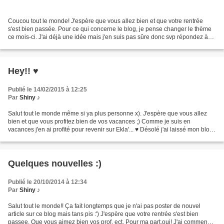
Coucou tout le monde! J'espère que vous allez bien et que votre rentrée
s'est bien passée. Pour ce qui concerne le blog, je pense changer le thème
ce mois-ci. J'ai déjà une idée mais j'en suis pas sûre donc svp répondez à
mes questions x') : -Est-ce-que...
Hey!! ♥
Publié le 14/02/2015 à 12:25
Par
Shiny ♪
Salut tout le monde même si ya plus personne x). J'espère que vous allez
bien et que vous profitez bien de vos vacances ;) Comme je suis en
vacances j'en ai profité pour revenir sur Ekla'... ♥ Désolé j'ai laissé mon blog
à l'abandon c'est un peu dommage...
Quelques nouvelles :)
Publié le 20/10/2014 à 12:34
Par
Shiny ♪
Salut tout le monde!! Ça fait longtemps que je n'ai pas poster de nouvel
article sur ce blog mais tans pis :') J'espère que votre rentrée s'est bien
passee. Que vous aimez bien vos prof, ect. Pour ma part,oui! J'ai commencer