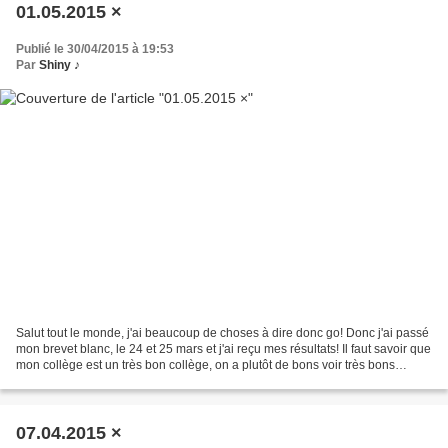
01.05.2015 ×
Publié le 30/04/2015 à 19:53
Par
Shiny ♪
Salut tout le monde, j'ai beaucoup de choses à dire donc go! Donc j'ai passé
mon brevet blanc, le 24 et 25 mars et j'ai reçu mes résultats! Il faut savoir que
mon collège est un très bon collège, on a plutôt de bons voir très bons
résultats donc les profs...
07.04.2015 ×